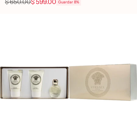
$ 650.00
$ 599.00
Guardar 8%
Precio
habitual