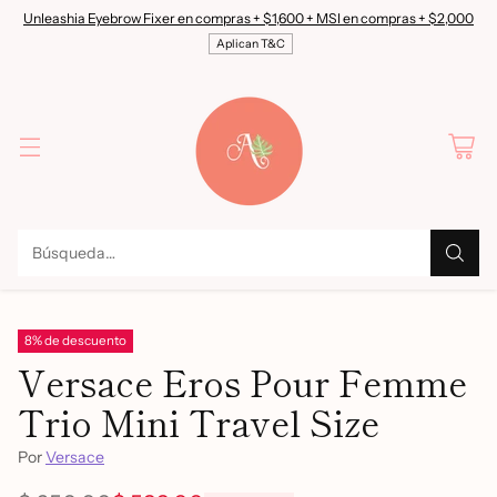
Unleashia Eyebrow Fixer en compras + $1,600 + MSI en compras + $2,000
Aplican T&C
Búsqueda…
8% de descuento
Versace Eros Pour Femme
Trio Mini Travel Size
Por
Versace