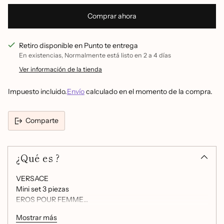
Comprar ahora
Retiro disponible en Punto te entrega
En existencias, Normalmente está listo en 2 a 4 días
Ver información de la tienda
Impuesto incluido.
Envío
calculado en el momento de la compra.
Comparte
Añadir
un
¿Qué es ?
producto
a
la
VERSACE
cesta
Mini set 3 piezas
EROS POUR FEMME
Eau de parfum 5ml
Mostrar más
Shower gel 25ml