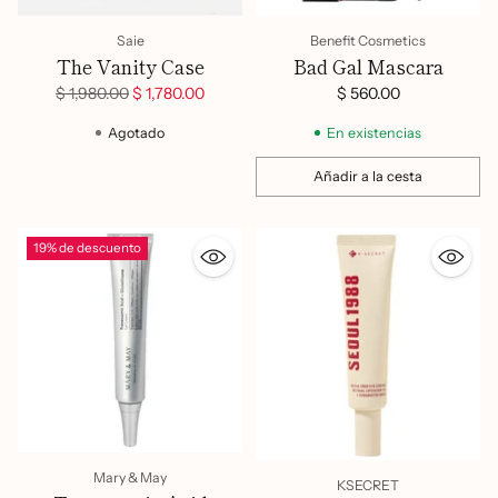
Saie
Benefit Cosmetics
The Vanity Case
Bad Gal Mascara
Precio
$ 1,980.00
$ 1,780.00
$ 560.00
habitual
Agotado
En existencias
Añadir a la cesta
Cantidad
19% de descuento
Mary & May
KSECRET