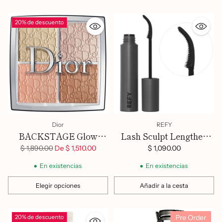
20% de descuento
Dior
REFY
BACKSTAGE Glow
Lash Sculpt Lengthen
maximizer palette
and Lift Mascara
Precio
$ 1,890.00
De $ 1,510.00
$ 1,090.00
habitual
En existencias
En existencias
Elegir opciones
Añadir a la cesta
Cantidad
Cantidad
Pre Order
20% de descuento