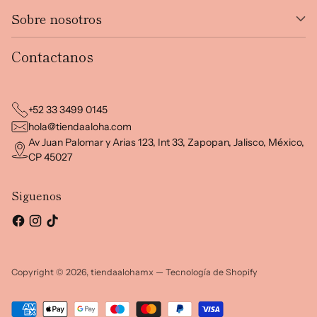
Sobre nosotros
Contactanos
+52 33 3499 0145
hola@tiendaaloha.com
Av Juan Palomar y Arias 123, Int 33, Zapopan, Jalisco, México,
CP 45027
Siguenos
Copyright © 2026,
tiendaalohamx
—
Tecnología de Shopify