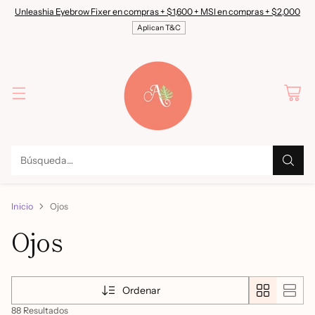
Unleashia Eyebrow Fixer en compras + $1,600 + MSI en compras + $2,000
Aplican T&C
Búsqueda…
Inicio
Ojos
Ojos
Ordenar
88 Resultados