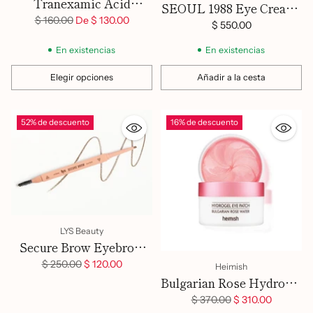
Tranexamic Acid
SEOUL 1988 Eye Cream :
Glutathione Eye Cream
Precio
$ 160.00
De $ 130.00
Retinal Liposome 4% +
$ 550.00
habitual
Fermented Bean
En existencias
En existencias
Elegir opciones
Añadir a la cesta
Cantidad
Cantidad
52% de descuento
16% de descuento
LYS Beauty
Secure Brow Eyebrow
Pencil
Precio
$ 250.00
$ 120.00
Heimish
habitual
Bulgarian Rose Hydrogel
Eye Patch 60ea
Precio
$ 370.00
$ 310.00