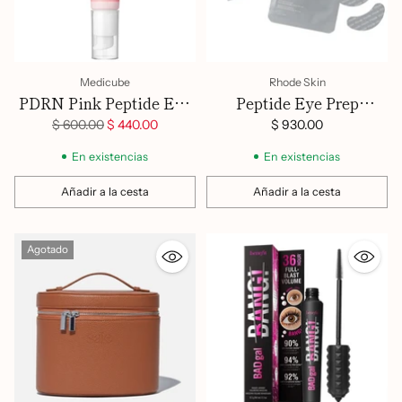
Medicube
Rhode Skin
PDRN Pink Peptide Eye
Peptide Eye Prep
Cream - 30ml
Depuffing Eye Patches
Precio
$ 600.00
$ 440.00
$ 930.00
habitual
En existencias
En existencias
Añadir a la cesta
Añadir a la cesta
Cantidad
Cantidad
Agotado