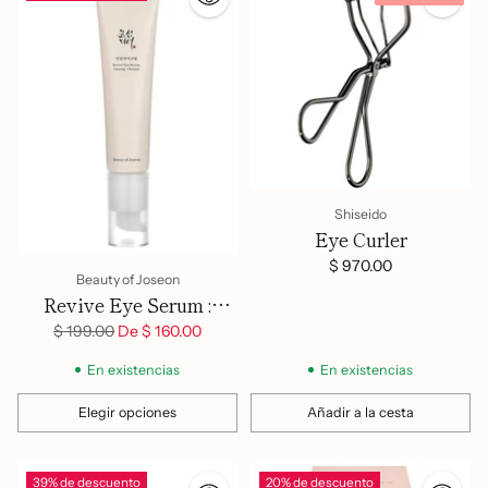
Shiseido
Eye Curler
$ 970.00
Beauty of Joseon
Revive Eye Serum :
Ginseng + Retinal
Precio
$ 199.00
De $ 160.00
habitual
En existencias
En existencias
Elegir opciones
Añadir a la cesta
Cantidad
Cantidad
39% de descuento
20% de descuento