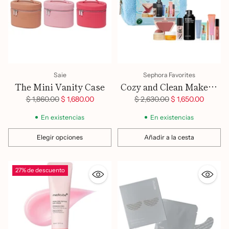
Saie
Sephora Favorites
The Mini Vanity Case
Cozy and Clean Makeup
and Skincare Set
Precio
Precio
$ 1,860.00
$ 1,680.00
$ 2,630.00
$ 1,650.00
habitual
habitual
En existencias
En existencias
Elegir opciones
Añadir a la cesta
Cantidad
Cantidad
27% de descuento