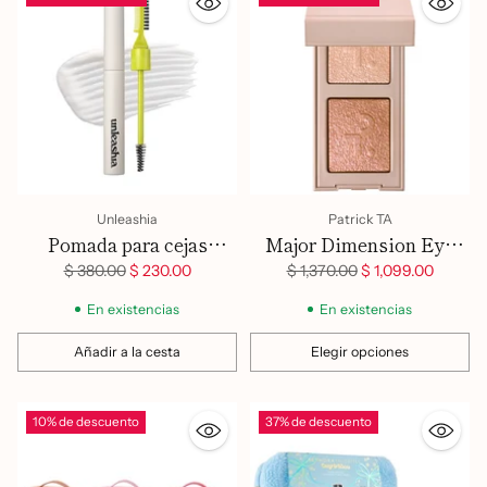
Unleashia
Patrick TA
Pomada para cejas
Major Dimension Eye
Eyebrow Fixer N°1 Clear
Illusion Eyeshadow
Precio
Precio
$ 380.00
$ 230.00
$ 1,370.00
$ 1,099.00
habitual
habitual
Duos
En existencias
En existencias
Añadir a la cesta
Elegir opciones
Cantidad
Cantidad
10% de descuento
37% de descuento