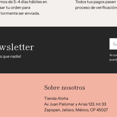
mos de 3-4 días hábiles en
Todos tus pagos pasan
sar tu orden para
proceso de verificación
riormente ser enviada.
Su
wsletter
cor
elec
Al co
s que nadie!
puede
Sobre nosotros
Tienda Aloha
Av Juan Palomar y Arias 123, Int 33
Zapopan, Jalisco, México, CP 45027