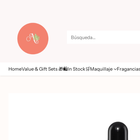
Búsqueda…
Home
Value & Gift Sets 🎁🛍️
In Stock🛒
Maquillaje
Fragancia