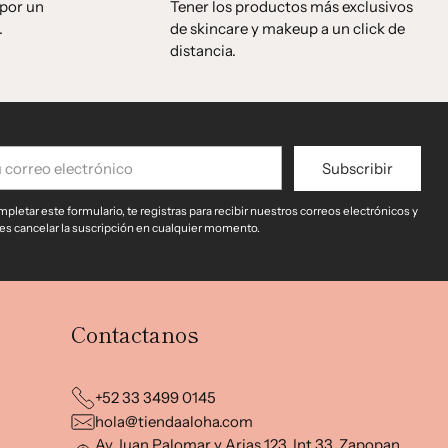
 por un
Tener los productos más exclusivos
.
de skincare y makeup a un click de
distancia.
Subscribir
reo
trónico
mpletar este formulario, te registras para recibir nuestros correos electrónicos y
s cancelar la suscripción en cualquier momento.
Contactanos
+52 33 3499 0145
hola@tiendaaloha.com
Av Juan Palomar y Arias 123, Int 33, Zapopan,