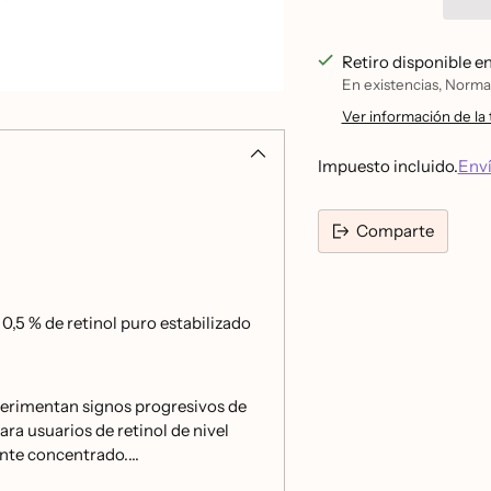
Retiro disponible e
En existencias, Normal
Ver información de la 
Impuesto incluido.
Env
Comparte
Añadir
un
producto
0,5 % de retinol puro estabilizado
a
la
cesta
xperimentan signos progresivos de
ra usuarios de retinol de nivel
nte concentrado.