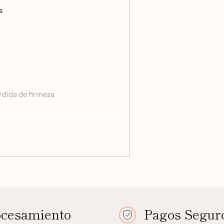
s
rdida de firmeza
ocesamiento
Pagos Segur