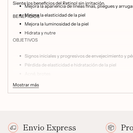
Siente los beneficios del Retinol sin irritación.
Mejora la apariencia de líneas finas, pliegues y arruga
Mejora la elasticidad de la piel
BENEFICIOS
Mejora la luminosidad de la piel
Hidrata y nutre
OBJETIVOS
Signos iniciales y progresivos de envejecimiento y pé
Pérdida de elasticidad e hidratación de la piel
Acné, brotes
Líneas finas y arrugas
Mostrar más
Envio Express
Pr