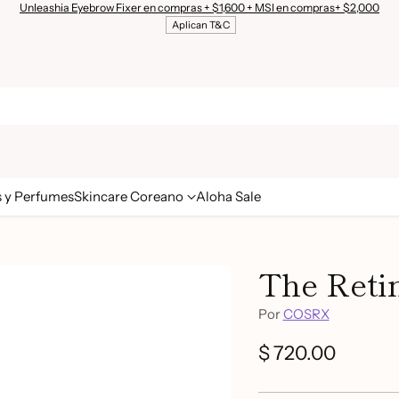
Unleashia Eyebrow Fixer en compras + $1,600 + MSI en compras+ $2,000
Aplican T&C
s y Perfumes
Skincare Coreano
Aloha Sale
The Retin
Por
COSRX
$ 720.00
Precio
habitual