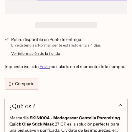
Retiro disponible en Punto te entrega
En existencias, Normalmente está listo en 2 a 4 días
Ver información de la tienda
Impuesto incluido.
Envío
calculado en el momento de la compra.
Comparte
Añadir
un
¿Qué es ?
producto
a
la
Mascarilla
SKIN1004 - Madagascar Centella Poremizing
cesta
Quick Clay Stick Mask
27 GR es la solución perfecta para
una piel suave y purificada. Olvídate de las impurezas, el