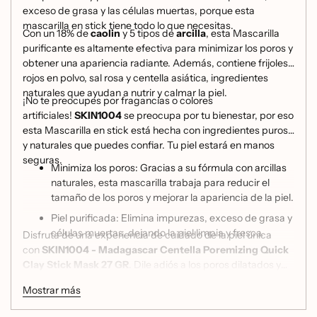
exceso de grasa y las células muertas, porque esta
mascarilla en stick tiene todo lo que necesitas.
Con un 18% de
caolin
y 5 tipos de
arcilla
, esta Mascarilla
purificante es altamente efectiva para minimizar los poros y
obtener una apariencia radiante. Además, contiene frijoles
rojos en polvo, sal rosa y centella asiática, ingredientes
naturales que ayudan a nutrir y calmar la piel.
¡No te preocupes por fragancias o colores
artificiales!
SKIN1004
se preocupa por tu bienestar, por eso
esta Mascarilla en stick está hecha con ingredientes puros
y naturales que puedes confiar. Tu piel estará en manos
seguras.
Minimiza los poros: Gracias a su fórmula con arcillas
naturales, esta mascarilla trabaja para reducir el
tamaño de los poros y mejorar la apariencia de la piel.
Piel purificada: Elimina impurezas, exceso de grasa y
células muertas, dejando la piel limpia y fresca.
Disfruta de una experiencia de cuidado de la piel única
con
SKIN1004 - Madagascar Centella Poremizing Quick
Clay Stick Mask 27 GR
. Dile adiós a los poros dilatados y
hola a una piel suave y purificada. ¡Prueba esta mascarilla y
Mostrar más
descubre resultados increíbles!