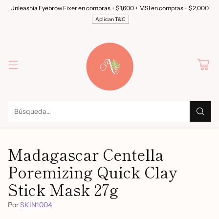
Unleashia Eyebrow Fixer en compras + $1,600 + MSI en compras + $2,000
Aplican T&C
Búsqueda…
Madagascar Centella
Poremizing Quick Clay
Stick Mask 27g
Por
SKIN1004