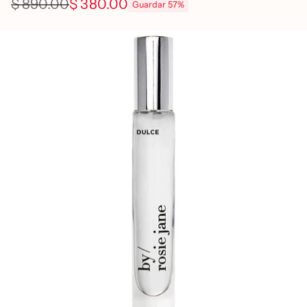
$ 890.00
$ 380.00
Guardar 57%
Precio
habitual