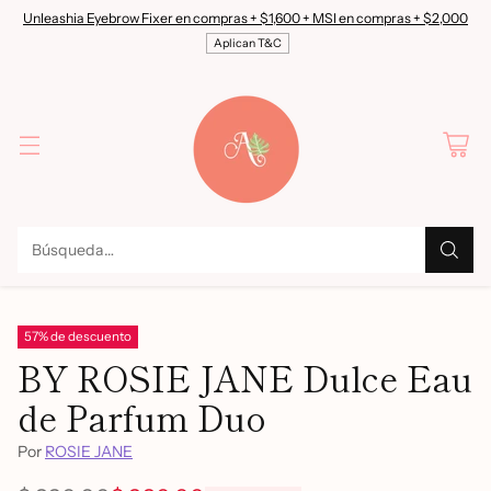
Unleashia Eyebrow Fixer en compras + $1,600 + MSI en compras + $2,000
Aplican T&C
Búsqueda…
57% de descuento
BY ROSIE JANE Dulce Eau
de Parfum Duo
Por
ROSIE JANE