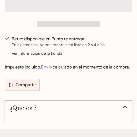
Retiro disponible en Punto te entrega
En existencias, Normalmente está listo en 2 a 4 días
Ver información de la tienda
Impuesto incluido.
Envío
calculado en el momento de la compra.
Comparte
Añadir
un
¿Qué es ?
producto
a
la
cesta